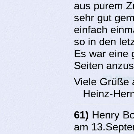
aus purem Zuf
sehr gut gem
einfach einma
so in den let
Es war eine 
Seiten anzu
Viele Grüße
Heinz-Her
61)
Henry Bol
am 13.Septe