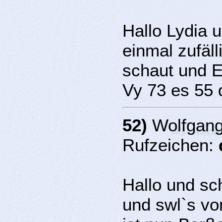
Hallo Lydia 
einmal zufäl
schaut und E
Vy 73 es 55
52)
Wolfgang
Rufzeichen:
Hallo und sc
und swl`s vo