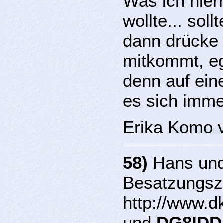
Was ich hier
wollte... sol
dann drücke 
mitkommt, eg
denn auf ein
es sich imme
Erika Komo 
58)
Hans und
Besatzungsz
http://www.d
und
DG8IDD