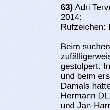
63)
Adri Terv
2014:
Rufzeichen:
Beim suchen 
zufälligerwei
gestolpert. I
und beim er
Damals hatte 
Hermann DL1
und Jan-Harm