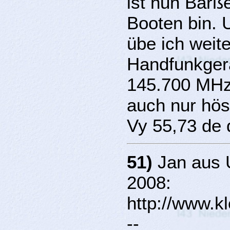
ist nun Barß
Booten bin.
übe ich weit
Handfunkger
145.700 MHz 
auch nur hös
Vy 55,73 de
51)
Jan aus 
2008:
http://www.k
--