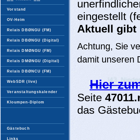
unerfindlich
Vorstand
eingestellt (
OV-Heim
Aktuell gib
Relais DBØNGU (FM)
Relais DBØNGU (Digital)
Achtung, Sie ve
Relais DMØNGU (FM)
damit unseren 
Relais DMØNGU (Digital)
Relais DBØNCU (FM)
Hier zu
WebSDR
(live)
Veranstaltungskalender
Seite
47011.
Kloumpen-Diplom
das Gästebu
Gästebuch
Links