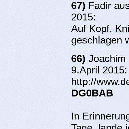
67)
Fadir aus
2015:
Auf Kopf, Kni
geschlagen 
66)
Joachim 
9.April 2015:
http://www.d
DG0BAB
In Erinnerun
Tage, lande i