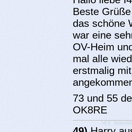
Beste Grüße 
das schöne 
war eine seh
OV-Heim und 
mal alle wie
erstmalig mi
angekommen
73 und 55 d
OK8RE
49)
Harry au