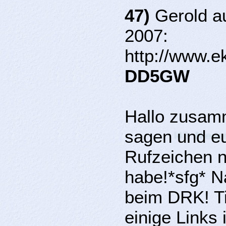
47)
Gerold au
2007:
http://www.e
DD5GW
Hallo zusamm
sagen und eu
Rufzeichen n
habe!*sfg* N
beim DRK! T
einige Links 