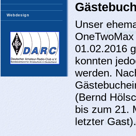
Gästebuch
Webdesign
Unser ehema
OneTwoMax h
01.02.2016 g
konnten jedo
werden. Nach
Gästebuchei
(Bernd Höls
bis zum 21. 
letzter Gast)