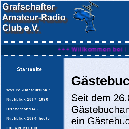
+++ Willkommen bei I43 +++
Startseite
Gästebu
Was ist Amateurfunk?
Seit dem 26.
Rückblick 1967–1980
Gästebuchan
Ortsverband I43
ein Gästebuc
Rückblick 1980–heute
|||||
Aktuell
|||||