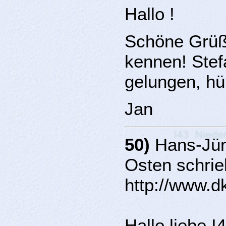
Hallo !
Schöne Grüße
kennen! Stefa
gelungen, hü
Jan
50)
Hans-Jür
Osten schrie
http://www.d
Hallo liebe I4